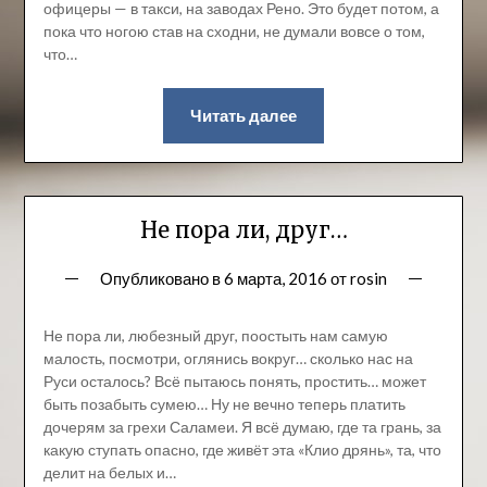
офицеры — в такси, на заводах Рено. Это будет потом, а
пока что ногою став на сходни, не думали вовсе о том,
что…
Читать далее
Не пора ли, друг…
Опубликовано в
6 марта, 2016
от
rosin
Не пора ли, любезный друг, поостыть нам самую
малость, посмотри, оглянись вокруг… сколько нас на
Руси осталось? Всё пытаюсь понять, простить… может
быть позабыть сумею… Ну не вечно теперь платить
дочерям за грехи Саламеи. Я всё думаю, где та грань, за
какую ступать опасно, где живёт эта «Клио дрянь», та, что
делит на белых и…