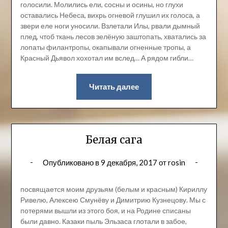
голосили. Молились ели, сосны и осины, но глухи
оставались Небеса, вихрь огневой глушил их голоса, а
звери еле ноги уносили. Взлетали Илы, рвали дымный
плед, чтоб ткань лесов зелёную заштопать, хватались за
лопаты филантропы, окапывали огненные тропы, а
Красный Дьявол хохотал им вслед… А рядом гибли…
Читать далее
Белая сага
Опубликовано в
9 декабря, 2017
от
rosin
посвящается моим друзьям (белым и красным) Кириллу
Ривелю, Алексею Смунёву и Димитрию Кузнецову. Мы с
потерями вышли из этого боя, и на Родине списаны
были давно. Казаки пыль Эльзаса глотали в забое,