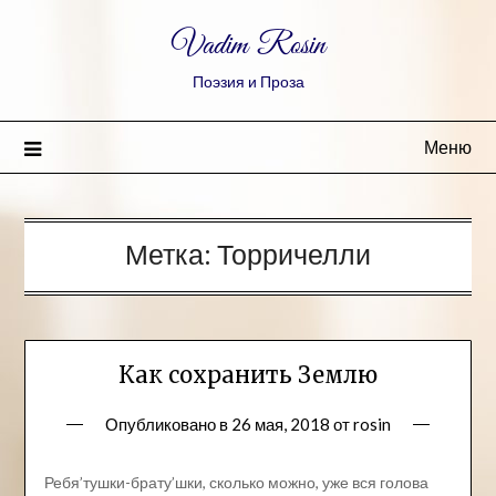
Vadim Rosin
Поэзия и Проза
Меню
Метка:
Торричелли
Как сохранить Землю
Опубликовано в
26 мая, 2018
от
rosin
Ребя’тушки-брату’шки, сколько можно, уже вся голова