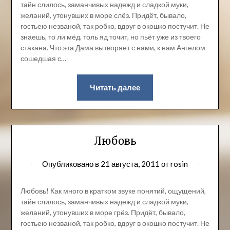
тайн слилось, заманчивых надежд и сладкой муки,
желаний, утонувших в море слёз. Придёт, бывало,
гостьею незваной, так робко, вдруг в окошко постучит. Не
знаешь, то ли мёд, толь яд точит, но пьёт уже из твоего
стакана. Что эта Дама вытворяет с нами, к нам Ангелом
сошедшая с…
Читать далее
Любовь
Опубликовано в
21 августа, 2011
от
rosin
Любовь! Как много в кратком звуке понятий, ощущений,
тайн слилось, заманчивых надежд и сладкой муки,
желаний, утонувших в море грёз. Придёт, бывало,
гостьею незваной, так робко, вдруг в окошко постучит. Не