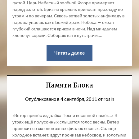
густой. Царь Небесный зелёной Флоре примеряет
наряд золотой. Бриз на крыльях приносит прохладу по
утрам и по вечерам. Сквозь ветвей золотых анфиладу в
парк вступаешь как в Божий храм. Небеса — океан
глубокий оглашаются криком в ночи. Над миндалем
хлопочут сороки. Собираются в путь грачи….
Читать далее
Памяти Блока
Опубликовано в
4 сентября, 2011
от
rosin
«Ветер принёс издалёка Песни весенней намёк…» В
утрах ещё полусонных слышится голос весны. Ветер
приносит со склонов запах фиалок лесных. Солнце
холодное встанет, вдруг пронизав небосвод, и золотыми