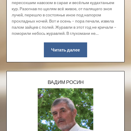
пересохшим навозом в сарае и весёлым кудахтаньем
кур. Разогнав по щелям всё живое, от палящего зноя
лучей, перешло в состоянье иное под напором
прохладных ночей. Вот и осень – пора печали, извела
палом зайцев с полей. Журавли в этот год не кричали –
поморили небось журавлей. В глухомани не…
Читать далее
ВАДИМ РОСИН