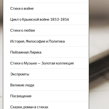
Стихи о войне
Цикл о Крымской войне 1853-1856
Стихи о любви
История, Философия и Политика
Пейзажна​я Лирика
Стихи о Музыке — Золотая коллекция
Экспромты
Великие люди
Посвящения
Сказки, роман в стихах