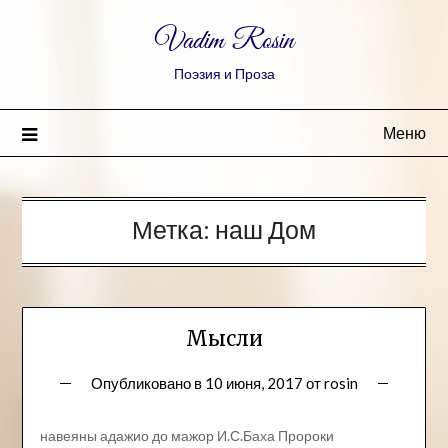
Vadim Rosin
Поэзия и Проза
Меню
Метка:
наш Дом
Мысли
Опубликовано в
10 июня, 2017
от
rosin
навеяны адажио до мажор И.С.Баха Пророки