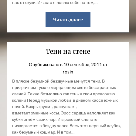
нас от скуки. И часто я ловлю себя на том,…
Читать далее
Тени на стене
Опубликовано в
10 сентября, 2011
от
rosin
В пляске безумной беззвучные мечутся тени. В
призрачном тускло мерцающем свете бесстрастных
свечей. Также безмолвно как тень я свои преклоняю
колени Перед музыкой любви в дивном хаосе южных
ночей. Вихрь кружит, распускает,
взметает змеиные косы. Эрос сердца наполняет как
кубки огнём своих чар. И в роковой слепоте
низвергается в бездну хаоса Весь этот нервный клубок,
как безумный кошмар. И в том…