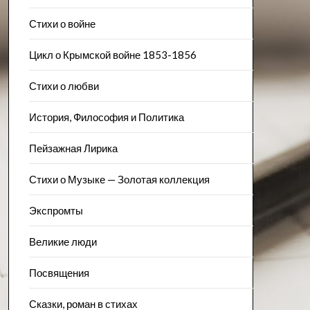
Стихи о войне
Цикл о Крымской войне 1853-1856
Стихи о любви
История, Философия и Политика
Пейзажна​я Лирика
Стихи о Музыке — Золотая коллекция
Экспромты
Великие люди
Посвящения
Сказки, роман в стихах