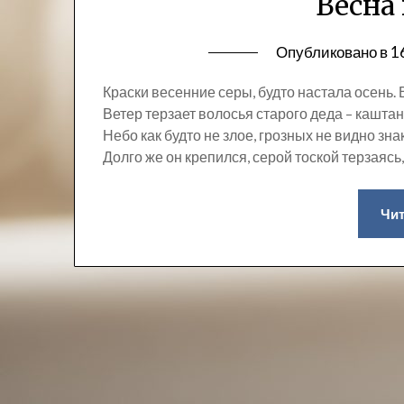
Весна
Опубликовано в
1
Краски весенние серы, будто настала осень. 
Ветер терзает волосья старого деда – каштана
Небо как будто не злое, грозных не видно зна
Долго же он крепился, серой тоской терзаяс
Чит