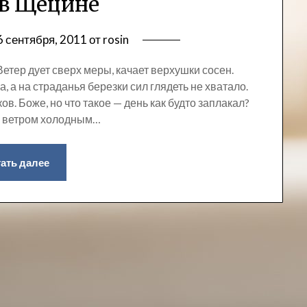
 в Щецине
6 сентября, 2011
от
rosin
Ветер дует сверх меры, качает верхушки сосен.
, а на страданья березки сил глядеть не хватало.
ков. Боже, но что такое — день как будто заплакал?
ь, ветром холодным…
ать далее