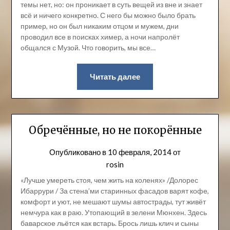
темы нет, но: он проникает в суть вещей из вне и знает
всё и ничего конкретно. С него бы можно было брать
пример, но он был никаким отцом и мужем, дни
проводил все в поисках химер, а ночи напролёт
общался с Музой. Что говорить, мы все…
Читать далее
Обречённые, но не покорённые
Опубликовано в
10 февраля, 2014
от
rosin
«Лучше умереть стоя, чем жить на коленях» /Долорес
Ибаррури / За стена’ми старинных фасадов варят кофе,
комфорт и уют, не мешают шумы автострады, тут живёт
немчура как в раю. Утопающий в зелени Мюнхен. Здесь
баварское льётся как встарь. Брось лишь клич и сыны