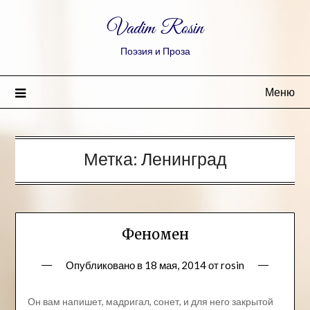
Vadim Rosin
Поэзия и Проза
Меню
Метка:
Ленинград
Феномен
Опубликовано в
18 мая, 2014
от
rosin
Он вам напишет, мадригал, сонет, и для него закрытой