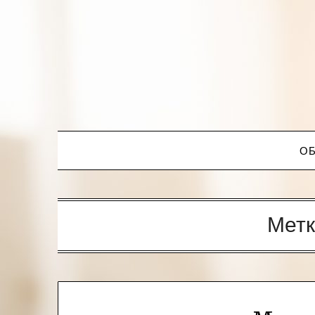
ОБ
Метк