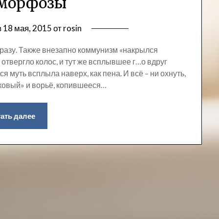
морфозы
в
18 мая, 2015
от
rosin
 сразу. Также внезапно коммунизм «накрылся
 отвергло колос, и тут же всплывшее г…о вдруг
вся муть всплыла наверх, как пена. И всё – ни охнуть,
вковый» и ворьё, копившееся…
ать далее