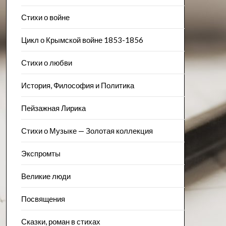
Стихи о войне
Цикл о Крымской войне 1853-1856
Стихи о любви
История, Философия и Политика
Пейзажна​я Лирика
Стихи о Музыке — Золотая коллекция
Экспромты
Великие люди
Посвящения
Сказки, роман в стихах