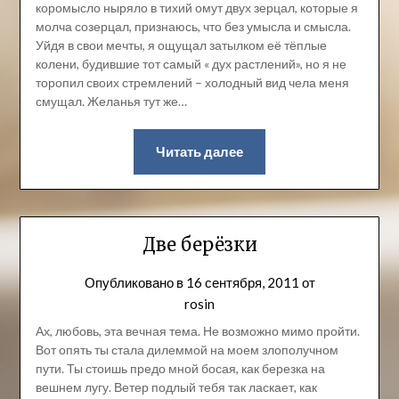
коромысло ныряло в тихий омут двух зерцал, которые я
молча созерцал, признаюсь, что без умысла и смысла.
Уйдя в свои мечты, я ощущал затылком её тёплые
колени, будившие тот самый « дух растлений», но я не
торопил своих стремлений – холодный вид чела меня
смущал. Желанья тут же…
Читать далее
Две берёзки
Опубликовано в
16 сентября, 2011
от
rosin
Ах, любовь, эта вечная тема. Не возможно мимо пройти.
Вот опять ты стала дилеммой на моем злополучном
пути. Ты стоишь предо мной босая, как березка на
вешнем лугу. Ветер подлый тебя так ласкает, как