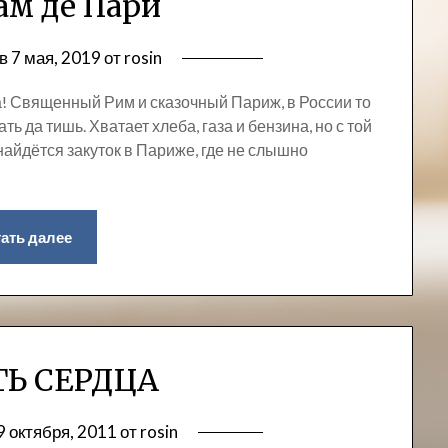
ам де Пари
 в
7 мая, 2019
от
rosin
а! Священный Рим и сказочный Париж, в России то
ть да тишь. Хватает хлеба, газа и бензина, но с той
 найдётся закуток в Париже, где не слышно
ать далее
Ь СЕРДЦА
9 октября, 2011
от
rosin