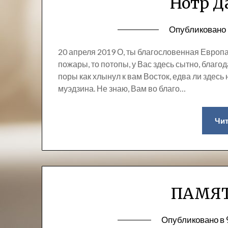
Нотр Д
Опубликовано
20 апреля 2019 О, ты благословенная Европ
пожары, то потопы, у Вас здесь сытно, благода
поры как хлынул к вам Восток, едва ли здесь
муэдзина. Не знаю, Вам во благо…
Чит
ПАМЯТ
Опубликовано в