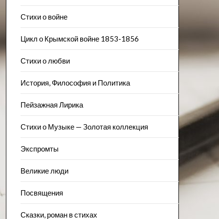
Стихи о войне
Цикл о Крымской войне 1853-1856
Стихи о любви
История, Философия и Политика
Пейзажна​я Лирика
Стихи о Музыке — Золотая коллекция
Экспромты
Великие люди
Посвящения
Сказки, роман в стихах