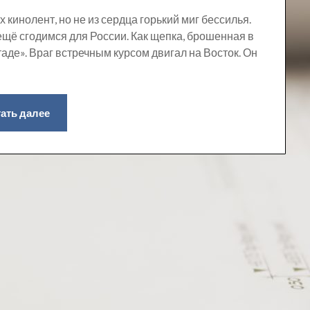
 кинолент, но не из сердца горький миг бессилья.
 ещё сгодимся для России. Как щепка, брошенная в
стаде». Враг встречным курсом двигал на Восток. Он
ать далее