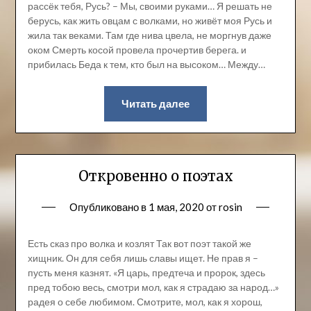
рассёк тебя, Русь? – Мы, своими руками… Я решать не
берусь, как жить овцам с волками, но живёт моя Русь и
жила так веками. Там где нива цвела, не моргнув даже
оком Смерть косой провела прочертив берега. и
прибилась Беда к тем, кто был на высоком… Между…
Читать далее
Откровенно о поэтах
Опубликовано в
1 мая, 2020
от
rosin
Есть сказ про волка и козлят Так вот поэт такой же
хищник. Он для себя лишь славы ищет. Не прав я –
пусть меня казнят. «Я царь, предтеча и пророк, здесь
пред тобою весь, смотри мол, как я страдаю за народ…»
радея о себе любимом. Смотрите, мол, как я хорош,