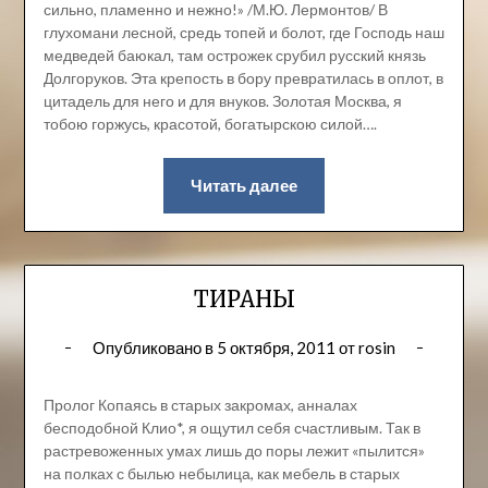
сильно, пламенно и нежно!» /М.Ю. Лермонтов/ В
глухомани лесной, средь топей и болот, где Господь наш
медведей баюкал, там острожек срубил русский князь
Долгоруков. Эта крепость в бору превратилась в оплот, в
цитадель для него и для внуков. Золотая Москва, я
тобою горжусь, красотой, богатырскою силой….
Читать далее
ТИРАНЫ
Опубликовано в
5 октября, 2011
от
rosin
Пролог Копаясь в старых закромах, анналах
бесподобной Клио*, я ощутил себя счастливым. Так в
растревоженных умах лишь до поры лежит «пылится»
на полках с былью небылица, как мебель в старых