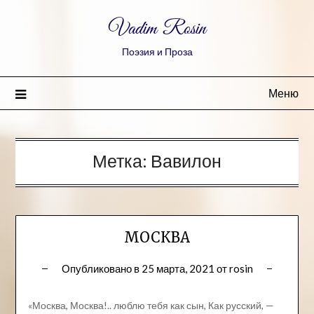
Vadim Rosin
Поэзия и Проза
Меню
Метка:
Вавилон
МОСКВА
Опубликовано в
25 марта, 2021
от
rosin
«Москва, Москва!.. люблю тебя как сын, Как русский, —