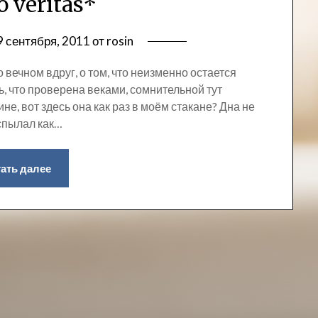
o veritas*
9 сентября, 2011
от
rosin
вечном вдруг, о том, что неизменно остается
ть, что проверена веками, сомнительной тут
не, вот здесь она как раз в моём стакане? Дна не
оспылал как…
ать далее