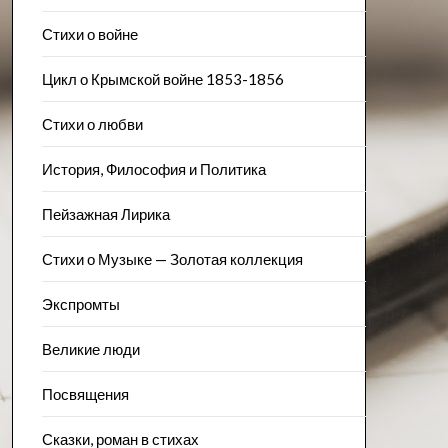
Стихи о войне
Цикл о Крымской войне 1853-1856
Стихи о любви
История, Философия и Политика
Пейзажна​я Лирика
Стихи о Музыке — Золотая коллекция
Экспромты
Великие люди
Посвящения
Сказки, роман в стихах