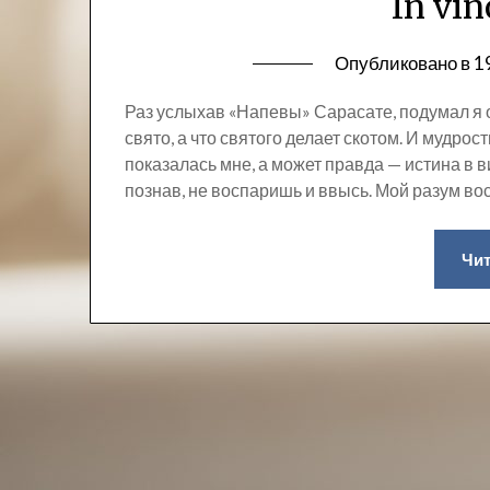
In vin
Опубликовано в
1
Раз услыхав «Напевы» Сарасате, подумал я о 
свято, а что святого делает скотом. И мудрос
показалась мне, а может правда — истина в ви
познав, не воспаришь и ввысь. Мой разум в
Чит