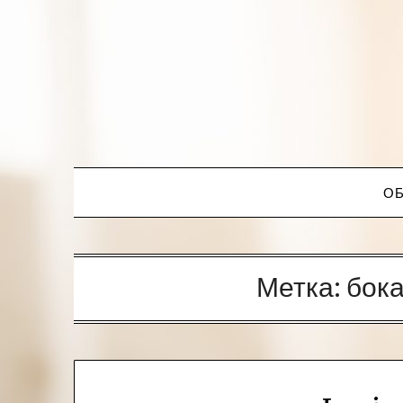
ОБ
Метка:
бок