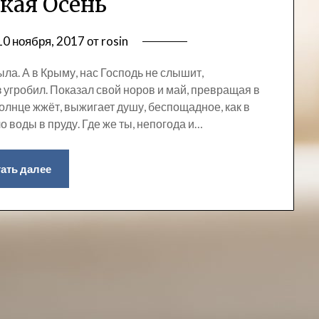
кая Осень
10 ноября, 2017
от
rosin
а. А в Крыму, нас Господь не слышит,
 угробил. Показал свой норов и май, превращая в
олнце жжёт, выжигает душу, беспощадное, как в
о воды в пруду. Где же ты, непогода и…
ать далее