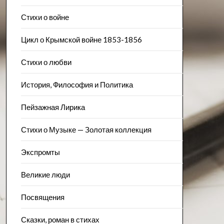
Стихи о войне
Цикл о Крымской войне 1853-1856
Стихи о любви
История, Философия и Политика
Пейзажна​я Лирика
Стихи о Музыке — Золотая коллекция
Экспромты
Великие люди
Посвящения
Сказки, роман в стихах