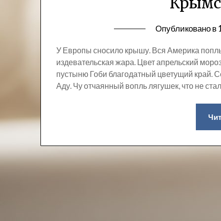
Крымс
Опубликовано в
У Европы сносило крышу. Вся Америка поплыл
издевательская жара. Цвет апрельский мороз
пустыню Гоби благодатный цветущий край. С
Аду. Чу отчаянный вопль лягушек, что не стал
Чит