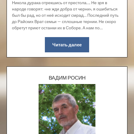
Никола дурака отрекшись от престола…. Не зря в
народе говорят: «не жди добра от черни», я ошибиться
был бы рад, но от неё исходит смрад… Последний путь
до Райских Врат семьи — сплошные тернии. Не скоро
обретут приют останки их в Соборе. А нам по…
Читать далее
ВАДИМ РОСИН