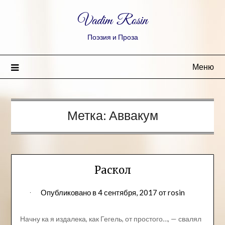
Vadim Rosin
Поэзия и Проза
Меню
Метка:
Аввакум
Раскол
Опубликовано в
4 сентября, 2017
от
rosin
Начну ка я издалека, как Гегель, от простого…, — свалял