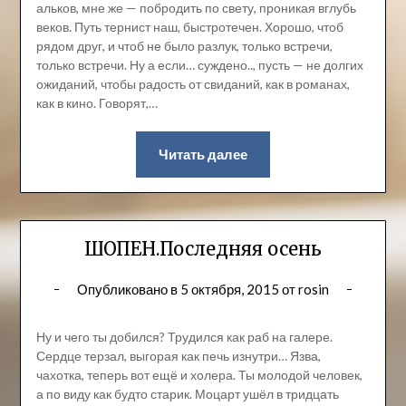
альков, мне же — побродить по свету, проникая вглубь
веков. Путь тернист наш, быстротечен. Хорошо, чтоб
рядом друг, и чтоб не было разлук, только встречи,
только встречи. Ну а если… суждено.., пусть — не долгих
ожиданий, чтобы радость от свиданий, как в романах,
как в кино. Говорят,…
Читать далее
ШОПЕН.Последняя осень
Опубликовано в
5 октября, 2015
от
rosin
Ну и чего ты добился? Трудился как раб на галере.
Сердце терзал, выгорая как печь изнутри… Язва,
чахотка, теперь вот ещё и холера. Ты молодой человек,
а по виду как будто старик. Моцарт ушёл в тридцать