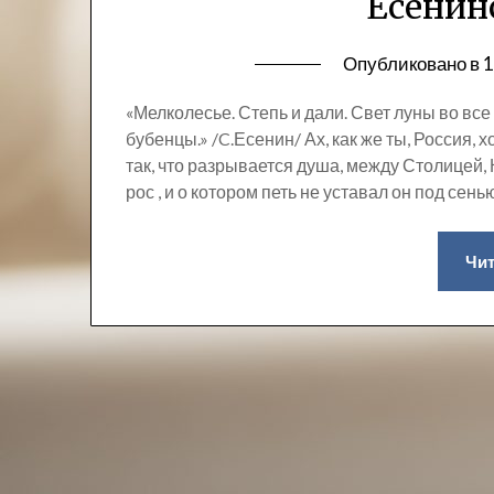
Есенин
Опубликовано в
1
«Мелколесье. Степь и дали. Свет луны во вс
бубенцы.» /C.Есенин/ Ах, как же ты, Россия,
так, что разрывается душа, между Столицей, 
рос , и о котором петь не уставал он под се
Чит