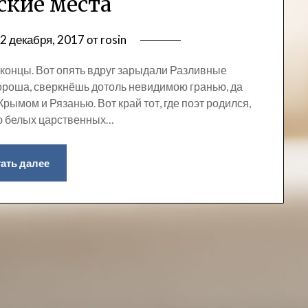
ские места
2 декабря, 2017
от
rosin
е концы. Вот опять вдруг зарыдали Разливные
 хороша, сверкнёшь дотоль невидимою гранью, да
Крымом и Рязанью. Вот край тот, где поэт родился,
нью белых царственных…
ать далее