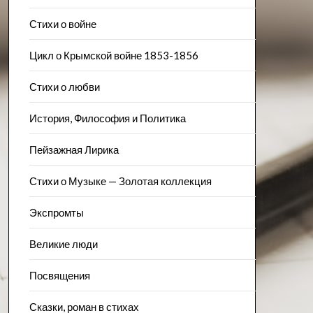
Стихи о войне
Цикл о Крымской войне 1853-1856
Стихи о любви
История, Философия и Политика
Пейзажна​я Лирика
Стихи о Музыке — Золотая коллекция
Экспромты
Великие люди
Посвящения
Сказки, роман в стихах