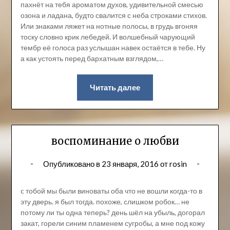
пахнёт на тебя ароматом духов, удивительной смесью
озона и ладана, будто свалится с неба строками стихов.
Или знаками ляжет на нотные полосы, в грудь вгоняя
тоску словно крик лебедей. И волшебный чарующий
тембр её голоса раз услышан навек остаётся в тебе. Ну
а как устоять перед бархатным взглядом,…
Читать далее
воспоминание о любви
Опубликовано в
23 января, 2016
от
rosin
c тобой мы были виноваты оба что не вошли когда-то в
эту дверь. я был тогда. похоже, слишком робок… не
потому ли ты одна теперь? день шёл на убыль, догорал
закат, горели синим пламенем сугробы, а мне под кожу