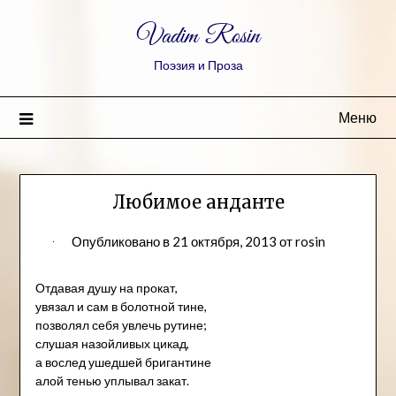
Vadim Rosin
Поэзия и Проза
Меню
Любимое анданте
Опубликовано в
21 октября, 2013
от
rosin
Отдавая душу на прокат,
увязал и сам в болотной тине,
позволял себя увлечь рутине;
слушая назойливых цикад,
а вослед ушедшей бригантине
алой тенью уплывал закат.