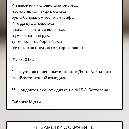
И взмахнёт им словно шпагой лихо,
и вспарив, как птица в облака
будто бы крылом коснётся грифа.
И тогда душа издалека
снова возвратится восвояси,
и уже окрепшая рука
тут же «за рога берёт быка»,
начертав на струнах «мир прекрасен!»
21.10.2013г.
* — круги ада описанные ит.поэтом Данте Алигьери в
его «Божественной комедии».
** — анданте из сонаты для ф-но №15 Л. Бетховена
Рубрика:
Музам
Навигация
← ЗАМЕТКИ О СКРЯБИНЕ