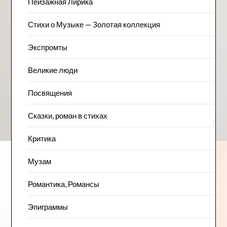
Пейзажна​я Лирика
Стихи о Музыке — Золотая коллекция
Экспромты
Великие люди
Посвящения
Сказки, роман в стихах
Критика
Музам
Романтика, Романсы
Эпиграммы