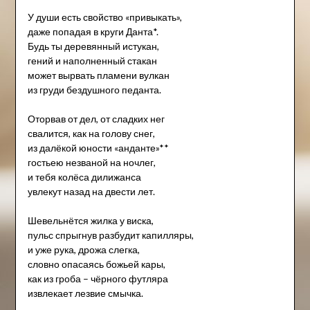
У души есть свойство «привыкать»,
даже попадая в круги Данта*.
Будь ты деревянный истукан,
гений и наполненный стакан
может вырвать пламени вулкан
из груди бездушного педанта.
Оторвав от дел, от сладких нег
свалится, как на голову снег,
из далёкой юности «анданте»**
гостьею незваной на ночлег,
и тебя колёса дилижанса
увлекут назад на двести лет.
Шевельнётся жилка у виска,
пульс спрыгнув разбудит капилляры,
и уже рука, дрожа слегка,
словно опасаясь божьей кары,
как из гроба – чёрного футляра
извлекает лезвие смычка.