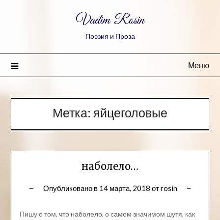
Vadim Rosin
Поэзия и Проза
Меню
Метка:
яйцеголовые
наболело…
Опубликовано в
14 марта, 2018
от
rosin
Пишу о том, что наболело, о самом значимом шутя, как