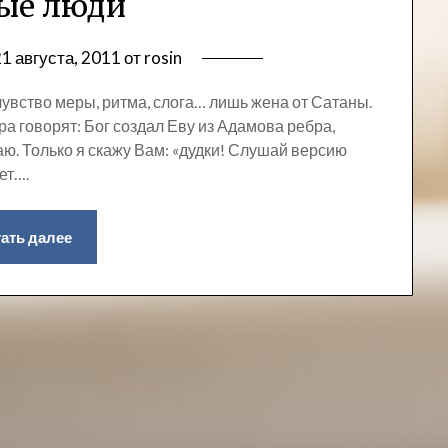
ые люди
1 августа, 2011
от
rosin
: чувство меры, ритма, слога… лишь жена от Сатаны.
а говорят: Бог создал Еву из Адамова ребра,
аю. Только я скажу Вам: «дудки! Слушай версию
ет….
ать далее