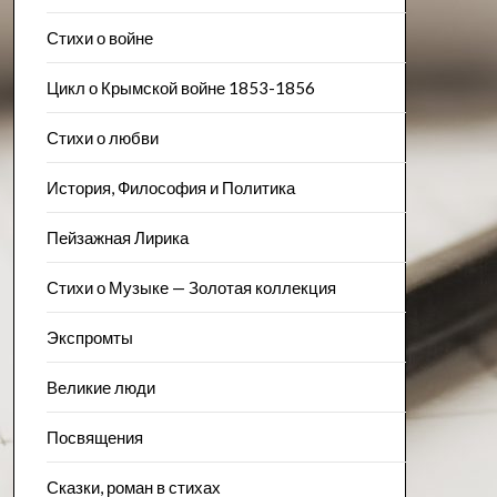
Стихи о войне
Цикл о Крымской войне 1853-1856
Стихи о любви
История, Философия и Политика
Пейзажна​я Лирика
Стихи о Музыке — Золотая коллекция
Экспромты
Великие люди
Посвящения
Сказки, роман в стихах