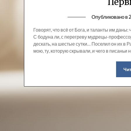
Перв
Опубликовано в
2
Говорят, что всё от Бога, и таланты им даны
С бодуна ли, с перегреву мудрецы-профессор
дескать, на шестые сутки… Поселил он их в Р
мою, ту, которую скрывали, и чего в писаньи н
Чит