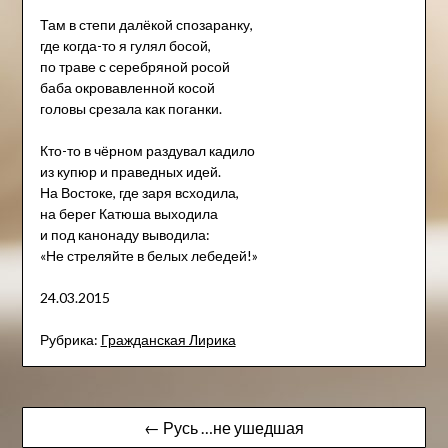
Там в степи далёкой спозаранку,
где когда-то я гулял босой,
по траве с серебряной росой
баба окровавленной косой
головы срезала как поганки.
Кто-то в чёрном раздувал кадило
из купюр и праведных идей.
На Востоке, где заря всходила,
на берег Катюша выходила
и под канонаду выводила:
«Не стреляйте в белых лебедей!»
24.03.2015
Рубрика:
Гражданская Лирика
Навигация
← Русь …не ушедшая