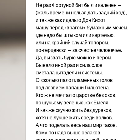
Не раз Фортуной бит был и калечен —
(жаль времени нельзя дать задний ход),
и так же как идальго Дон Кихот
машу перед «врагом» бумажным мечем,
где надо бы штыком или картечью,
или на крайний случай топором,
по-герценски — за счастье человечье.
Да, вызвать бурю можно и пером.
Бывало иной раз и сила слов
сметала цитадели и системы.
О, сколько пало пламенных голов
под лезвием папаши Гильотена.
Кто ж не мечтал о царстве без оков,
по щучьему веленью, как Емеля.
И как же скучно жить без дураков,
хотя не лучше жить среди волков.
А что поделать весь наш мир таков.
Кому-то надо выше облаков,
кому-то вниз, кому-то в глубь веков