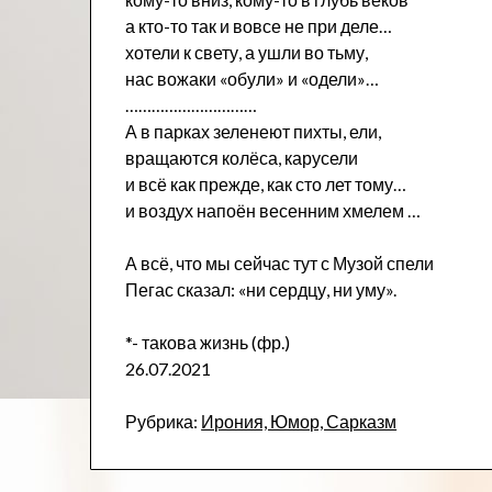
а кто-то так и вовсе не при деле…
хотели к свету, а ушли во тьму,
нас вожаки «обули» и «одели»…
…………………………
А в парках зеленеют пихты, ели,
вращаются колёса, карусели
и всё как прежде, как сто лет тому…
и воздух напоён весенним хмелем …
А всё, что мы сейчас тут с Музой спели
Пегас сказал: «ни сердцу, ни уму».
*- такова жизнь (фр.)
26.07.2021
Рубрика:
Ирония, Юмор, Сарказм