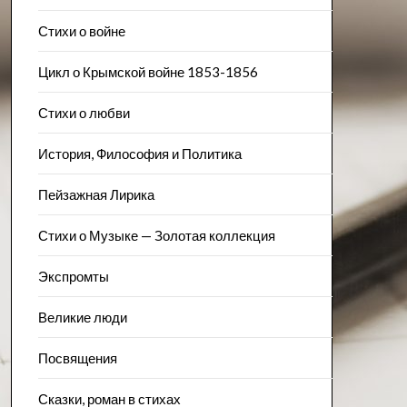
Стихи о войне
Цикл о Крымской войне 1853-1856
Стихи о любви
История, Философия и Политика
Пейзажна​я Лирика
Стихи о Музыке — Золотая коллекция
Экспромты
Великие люди
Посвящения
Сказки, роман в стихах