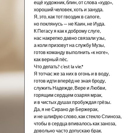
ещё художник, блин, от слова «худо»,
хороший человек, хоть и зануда.
Я, это, как тот гвоздик в сапоге,
но поклянусь — не Каин, не Иуда.
К Пегасу я как к доброму слуге,
нас накрепко давно связали узы,
а коли призовут на службу Музы,
готов команду выполнить «к ноге»,
как верный пёс.
Что делать? c’est la vie.*
Я тотчас же за них в огонь и в воду,
готов идти вперёд не зная броду,
служить Надежде, Вере и Любви,
горящим сердцем озаряя мрак,
и в чистых душах пробуждая грёзы.
Да, я не Сирано де Бержерак,
и не шлифую слово, как стекло Спиноза,
чтобы в сердца впивалось как заноза,
довольно часто допускаю брак.